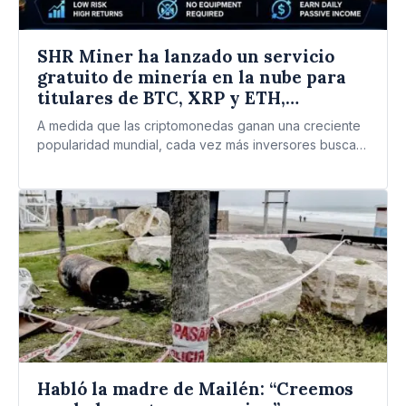
SHR Miner ha lanzado un servicio
gratuito de minería en la nube para
titulares de BTC, XRP y ETH,
ofreciendo ganancias diarias de
A medida que las criptomonedas ganan una creciente
$10,700 o más
popularidad mundial, cada vez más inversores buscan
formas de generar…
Habló la madre de Mailén: “Creemos